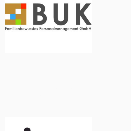
Externe Mitarbeiterberatung
https://www.buk-familienservice.de/
https://youtu.be/xV_r_Oxmrlk