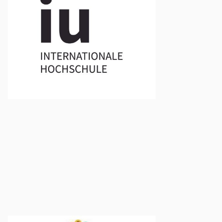
Soziale Arbeit
Campus Bielefeld
http://www.iu-dualesstudium.de